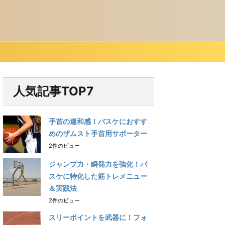
人気記事TOP7
手首の違和感！バスケにおすす
めのザムスト手首用サポーター
2件のビュー
ジャンプ力・瞬発力を強化！バ
スケに特化した筋トレメニュー
＆実践法
2件のビュー
スリーポイントを武器に！フォ