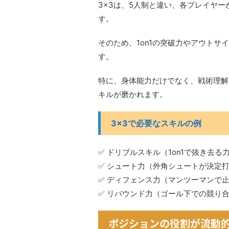
3×3は、5人制と違い、各プレイヤ
す。
そのため、1on1の突破力やアウト
す。
特に、身体能力だけでなく、戦術理解
キルが磨かれます。
3×3で必要なスキルの例
✅ ドリブルスキル（1on1で抜き去る
✅ シュート力（外角シュートが決定
✅ ディフェンス力（マンツーマンで
✅ リバウンド力（ゴール下での競り
ポジションの役割が流動