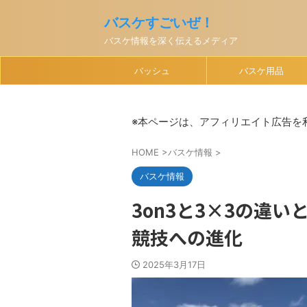
バスケすごいぜ！
バスケ情報を深く伝えるメディア
バッシュ
バスケ用品
※本ページは、アフィリエイト広告を
HOME
>
バスケ情報
>
バスケ情報
3on3と3×3の違
競技への進化
2025年3月17日