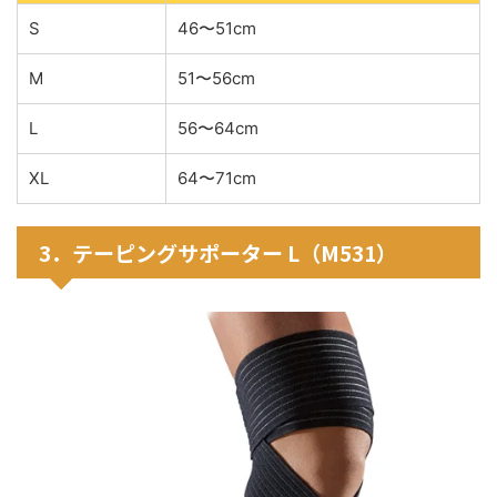
S
46〜51cm
M
51〜56cm
L
56〜64cm
XL
64〜71cm
3．テーピングサポーター L（M531）